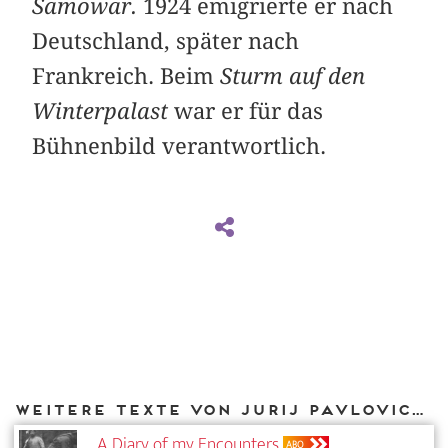
Samowar.
1924 emigrierte er nach
Deutschland, später nach
Frankreich. Beim
Sturm auf den
Winterpalast
war er für das
Bühnenbild verantwortlich.
Weitere Texte von Jurij Pavlovich Annenkov bei DIAPHANES
A Diary of my Encounters
ABO