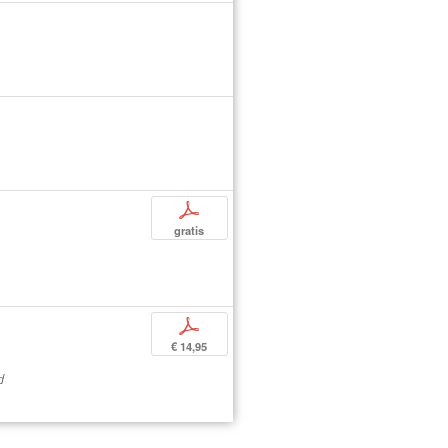
p
gratis
p
€ 14,95
d