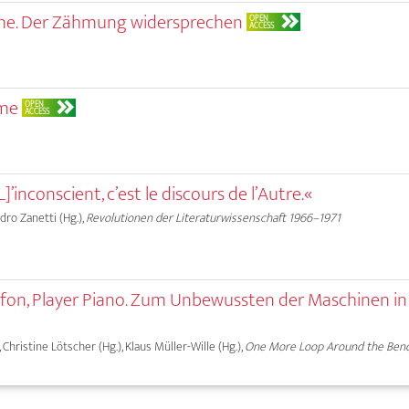
me. Der Zähmung widersprechen
OPEN
ACCESS
ame
OPEN
ACCESS
]’inconscient, c’est le discours de l’Autre.«
dro Zanetti (Hg.),
Revolutionen der Literaturwissenschaft 1966–1971
fon, Player Piano. Zum Unbewussten der Maschinen in
, Christine Lötscher (Hg.), Klaus Müller-Wille (Hg.),
One More Loop Around the Ben