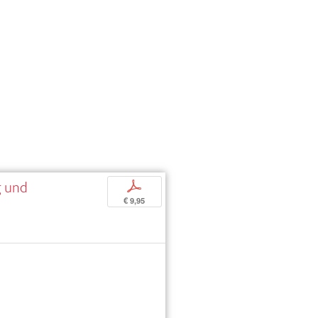
g und
p
€ 9,95