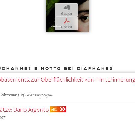
b
€ 30,00
p
€ 30,00
Johannes Binotto bei DIAPHANES
basements. Zur Oberflächlichkeit von Film, Erinnerun
s Wittmann (Hg.),
Memoryscapes
ätze: Dario Argento
ABO
ORT