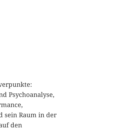
werpunkte:
nd Psychoanalyse,
rmance,
d sein Raum in der
 auf den