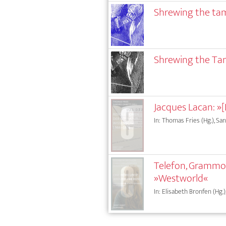
Shrewing the ta
Shrewing the T
Jacques Lacan: »[L
In: Thomas Fries (Hg.), San
Telefon, Grammo
»Westworld«
In: Elisabeth Bronfen (Hg.)