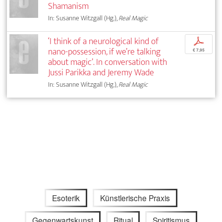
Shamanism
In: Susanne Witzgall (Hg.),
Real Magic
‘I think of a neurological kind of
p
nano-possession, if we’re talking
€ 7,95
about magic’. In conversation with
Jussi Parikka and Jeremy Wade
In: Susanne Witzgall (Hg.),
Real Magic
Esoterik
Künstlerische Praxis
Gegenwartskunst
Ritual
Spiritismus