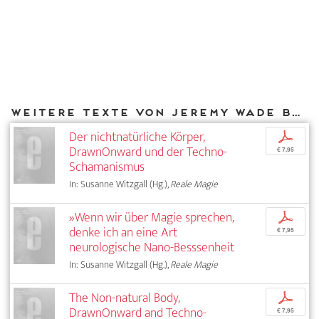
Weitere Texte von Jeremy Wade bei DIAPHANES
Der nichtnatürliche Körper,
p
DrawnOnward und der Techno-
€ 7,95
Schamanismus
In: Susanne Witzgall (Hg.),
Reale Magie
»Wenn wir über Magie sprechen,
p
denke ich an eine Art
€ 7,95
neurologische Nano-Besssenheit
In: Susanne Witzgall (Hg.),
Reale Magie
The Non-natural Body,
p
DrawnOnward and Techno-
€ 7,95