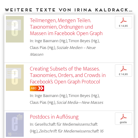
Weitere Texte von Irina Kaldrack bei DIAPHANES
Teilmengen, Mengen Teilen.
p
Taxonomien, Ordnungen und
€ 14,95
Massen im Facebook Open Graph
In: Inge Baxmann (Hg.), Timon Beyes (Hg.),
Claus Pias (Hg.),
Soziale Medien – Neue
Massen
Creating Subsets of the Masses.
p
Taxonomies, Orders, and Crowds in
€ 14,95
Facebook’s Open Graph Protocol
ABO
In: Inge Baxmann (Hg.), Timon Beyes (Hg.),
Claus Pias (Hg.),
Social Media—New Masses
Postdocs in Auflösung
p
gratis
In: Gesellschaft für Medienwissenschaft
(Hg.),
Zeitschrift für Medienwissenschaft 16