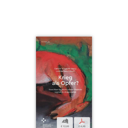
b
p
€ 12,00
€ 8,49