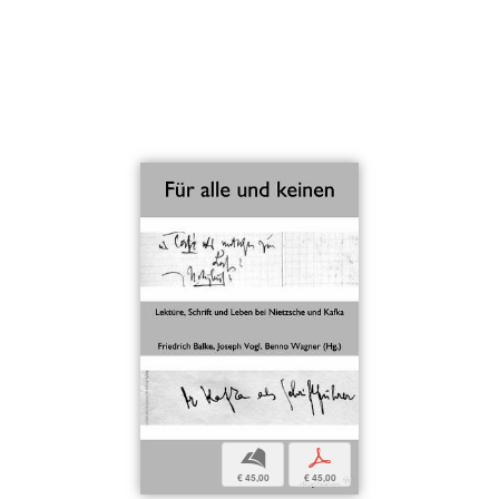
b
p
€ 45,00
€ 45,00