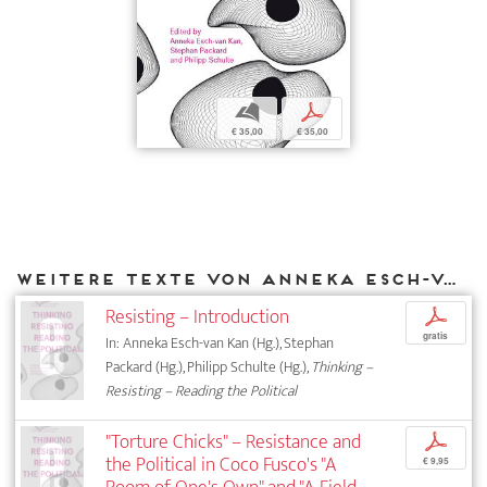
b
p
€ 35,00
€ 35,00
Weitere Texte von Anneka Esch-van Kan bei DIAPHANES
Resisting – Introduction
p
gratis
In: Anneka Esch-van Kan (Hg.), Stephan
Packard (Hg.), Philipp Schulte (Hg.),
Thinking –
Resisting – Reading the Political
"Torture Chicks" – Resistance and
p
the Political in Coco Fusco's "A
€ 9,95