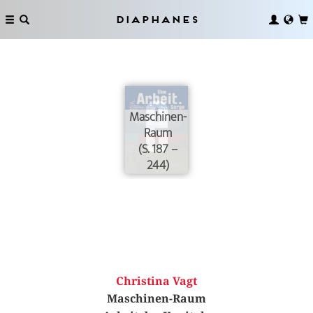
Diaphanes
Maschinen-
Raum
(S. 187 –
244)
Christina Vagt
Maschinen-Raum