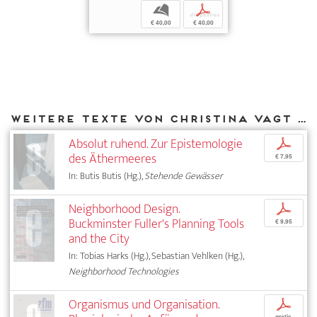
b
p
€ 40,00
€ 40,00
Weitere Texte von Christina Vagt bei DIAPHANES
Absolut ruhend. Zur Epistemologie
p
des Äthermeeres
€ 7,95
In: Butis Butis (Hg.),
Stehende Gewässer
Neighborhood Design.
p
Buckminster Fuller's Planning Tools
€ 9,95
and the City
In: Tobias Harks (Hg.), Sebastian Vehlken (Hg.),
Neighborhood Technologies
Organismus und Organisation.
p
gratis