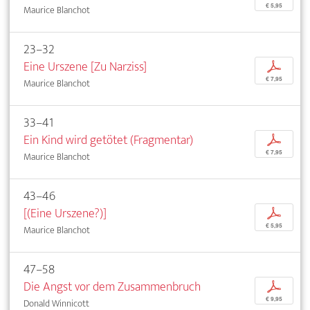
€ 5,95
Maurice Blanchot
23–32
Eine Urszene [Zu Narziss]
p
€ 7,95
Maurice Blanchot
33–41
Ein Kind wird getötet (Fragmentar)
p
€ 7,95
Maurice Blanchot
43–46
[(Eine Urszene?)]
p
€ 5,95
Maurice Blanchot
47–58
Die Angst vor dem Zusammenbruch
p
€ 9,95
Donald Winnicott