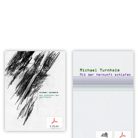
p
€ 29,95
b
p