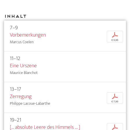
Inhalt
7–9
Vorbemerkungen
p
€ 5,95
Marcus Coelen
11–12
Eine Urszene
Maurice Blanchot
13–17
Zerregung
p
€ 7,95
Philippe Lacoue-Labarthe
19–21
[… absolute Leere des Himmels … ]
p