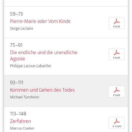
59–73
Pierre-Marie oder Vom Kinde
p
€ 9,95
Serge Leclaire
75–91
Die endliche und die unendliche
p
Agonie
€ 9,95
Philippe Lacoue-Labarthe
93–111
Kommen und Gehen des Todes
p
€ 9,95
Michael Turnheim
113–148
Zerfahren
p
€ 14,95
Marcus Coelen