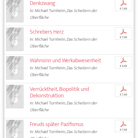
Denkzwang
p
€ 7,95
In: Michael Turnheim,
Das Scheitern der
Oberfläche
Schrebers Herz
p
€ 7,95
In: Michael Turnheim,
Das Scheitern der
Oberfläche
Wahnsinn und Werkabwesenheit
p
€ 5,95
In: Michael Turnheim,
Das Scheitern der
Oberfläche
Verrücktheit, Biopolitik und
p
Dekonstruktion
€ 7,95
In: Michael Turnheim,
Das Scheitern der
Oberfläche
Freuds später Pazifismus
p
€ 7,95
In: Michael Turnheim,
Das Scheitern der