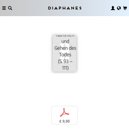
Diaphanes
Kommen
und
Gehen des
Todes
(S. 93 –
111)
p
€ 9,95