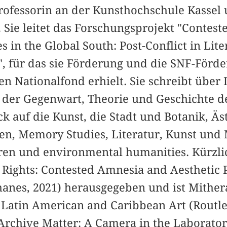
Professorin an der Kunsthochschule Kasse
. Sie leitet das Forschungsprojekt "Contes
 in the Global South: Post-Conflict in Lite
, für das sie Förderung und die SNF-Förd
 Nationalfond erhielt. Sie schreibt über L
 der Gegenwart, Theorie und Geschichte 
k auf die Kunst, die Stadt und Botanik, Äs
ien, Memory Studies, Literatur, Kunst und
uren und environmental humanities. Kürzlic
ights: Contested Amnesia and Aesthetic Pr
hanes, 2021) herausgegeben und ist Mithe
n Latin American and Caribbean Art (Routl
 Archive Matter: A Camera in the Laborato