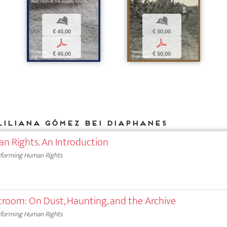
b
b
€ 50,00
€ 45,00
p
p
€ 50,00
€ 45,00
Liliana Gómez bei DIAPHANES
n Rights. An Introduction
forming Human Rights
room: On Dust, Haunting, and the Archive
forming Human Rights