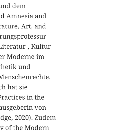
l und dem
ted Amnesia and
rature, Art, and
erungsprofessur
iteratur-, Kultur-
der Moderne im
thetik und
 Menschenrechte,
h hat sie
actices in the
rausgeberin von
edge, 2020). Zudem
ry of the Modern