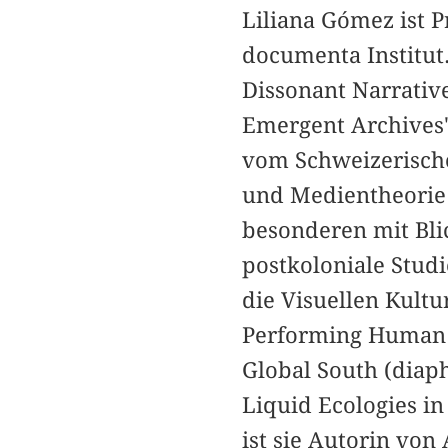
Liliana Gómez ist 
documenta Institut
Dissonant Narratives
Emergent Archives"
vom Schweizerischen
und Medientheorie
besonderen mit Blic
postkoloniale Stud
die Visuellen Kult
Performing Human R
Global South (diap
Liquid Ecologies i
ist sie Autorin von