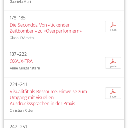
Gabriela Muri
178–185
Die Secondos. Von «tickenden
p
Zeitbomben» zu «Overperformern»
€ 7,95
Gianni D’Amato
187–222
OXA, X-TRA
p
gratis
Anne Morgenstern
224–241
Visualität als Ressource. Hinweise zum
p
Umgang mit visuellen
€ 9,95
Ausdruckssprachen in der Praxis
Christian Ritter
242–251