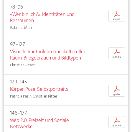
78–96
«Wer bin ich?». Identitäten und
p
Ressourcen
€ 9,95
Gabriela Muri
97–127
Visuelle Rhetorik im transkulturellen
p
Raum. Bildgebrauch und Bildtypen
€ 14,95
Christian Ritter
129–145
Körper, Pose, Selbstportraits
p
gratis
Patricia Pazin, Christian Ritter
146–177
Web 2.0. Freizeit und Soziale
p
Netzwerke
€ 14,95