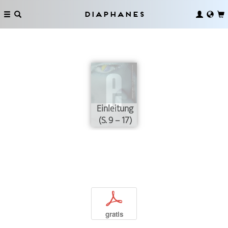
Diaphanes
Einleitung
(S. 9 – 17)
p
gratis