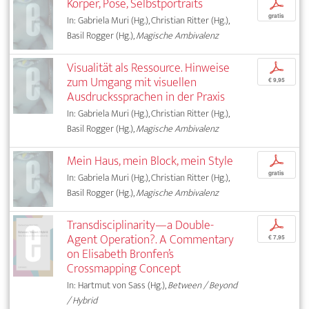
Körper, Pose, Selbstportraits
p
gratis
In: Gabriela Muri (Hg.), Christian Ritter (Hg.),
Basil Rogger (Hg.),
Magische Ambivalenz
Visualität als Ressource. Hinweise
p
zum Umgang mit visuellen
€ 9,95
Ausdruckssprachen in der Praxis
In: Gabriela Muri (Hg.), Christian Ritter (Hg.),
Basil Rogger (Hg.),
Magische Ambivalenz
Mein Haus, mein Block, mein Style
p
gratis
In: Gabriela Muri (Hg.), Christian Ritter (Hg.),
Basil Rogger (Hg.),
Magische Ambivalenz
Transdisciplinarity—a Double-
p
Agent Operation?. A Commentary
€ 7,95
on Elisabeth Bronfen’s
Crossmapping Concept
In: Hartmut von Sass (Hg.),
Between / Beyond
/ Hybrid