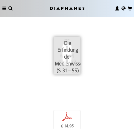
Diaphanes
Die
Erfindung
der
Medienwissenschaft
(S. 31 – 55)
p
€ 14,95