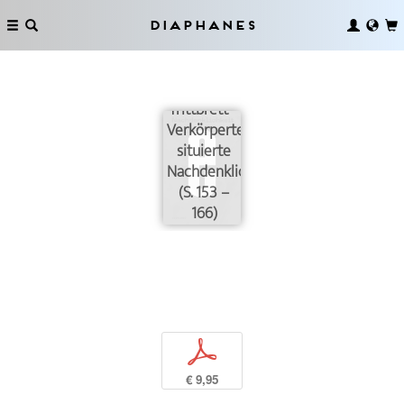
Diaphanes
Absprung
vom
Trittbrett –
Verkörperte
situierte
Nachdenklichkeit
(S. 153 –
166)
p
€ 9,95