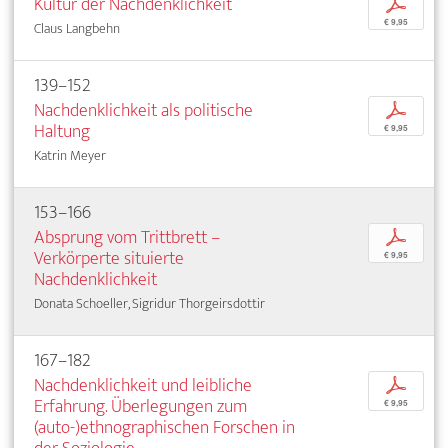
Kultur der Nachdenklichkeit
p
€ 9,95
Claus Langbehn
139–152
Nachdenklichkeit als politische
p
Haltung
€ 9,95
Katrin Meyer
153–166
Absprung vom Trittbrett –
p
Verkörperte situierte
€ 9,95
Nachdenklichkeit
Donata Schoeller, Sigridur Thorgeirsdottir
167–182
Nachdenklichkeit und leibliche
p
Erfahrung. Überlegungen zum
€ 9,95
(auto-)ethnographischen Forschen in