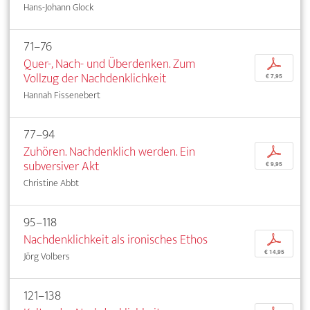
Hans-Johann Glock
71–76
Quer-, Nach- und Überdenken. Zum
p
Vollzug der Nachdenklichkeit
€ 7,95
Hannah Fissenebert
77–94
Zuhören. Nachdenklich werden. Ein
p
subversiver Akt
€ 9,95
Christine Abbt
95–118
Nachdenklichkeit als ironisches Ethos
p
€ 14,95
Jörg Volbers
121–138